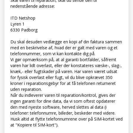
Skal varen til reparation, skal du sende den til
nedenstående adresse:
ITD Netshop
Lyren 1
6330 Padborg
Du skal desuden vedlægge en kopi af din faktura sammen
med en beskrivelse af, hvad der er galt med varen og et
telefonnummer, som vi kan kontakte dig på.
Vi gør opmærksom på, at al garanti bortfalder, såfremt
varen har lidt overlast, eller der konstateres væske-, slag-,
knæk,- eller fugtskader på varen. Har varen været udsat
for fysisk overlast eller fugt, vil du blive opkrævet 350
kroner i reparationsgebyr for at få telefonen returneret
uden reparation.
Når du indleverer varen til reparation/kontrol, gives der
ingen garanti for dine data, da vi som oftest opdaterer
den med nyeste software, herved slettes al data (i
telefoner: telefonnumre, billeder, beskeder med videre.
Husk altid at flytte telefonnumrene over på SIM-kortet ved
at "Kopiere til SIM-kort").