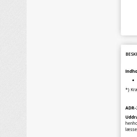
BESK
Indho
*) Kr
ADR-2
Uddr
henho
læsse