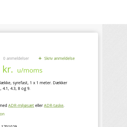
0
anmeldelser
Skriv anmeldelse
 kr.
u/moms
sdække, syrefast, 1 x 1 meter. Dækker
, 4.1, 4.3, 8 og 9.
. med
ADR-miljøsæt
eller
ADR-taske
.
ion
1701029