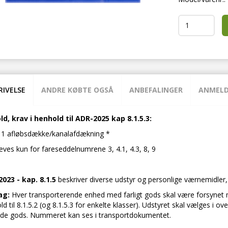
RIVELSE
ANDRE KØBTE OGSÅ
ANBEFALINGER
ANMELD
ld, krav i henhold til ADR-2025 kap 8.1.5.3:
1 afløbsdække/kanalafdækning *
æves kun for fareseddelnumrene 3, 4.1, 4.3, 8, 9
023 - kap. 8.1.5
beskriver diverse udstyr og personlige værnemidler, 
ag:
Hver transporterende enhed med farligt gods skal være forsynet me
ld til 8.1.5.2 (og 8.1.5.3 for enkelte klasser). Udstyret skal vælges
de gods. Nummeret kan ses i transportdokumentet.