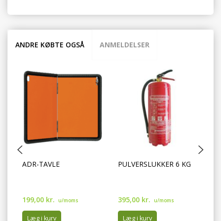
ANDRE KØBTE OGSÅ
ANMELDELSER
ADR-TAVLE
PULVERSLUKKER 6 KG
PA
T
199,00 kr.
395,00 kr.
75
u/moms
u/moms
Læg i kurv
Læg i kurv