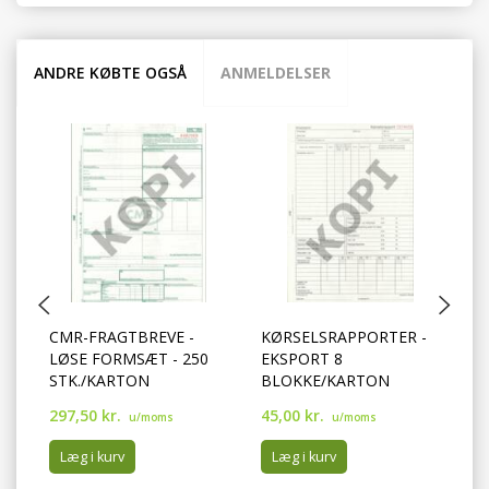
ANDRE KØBTE OGSÅ
ANMELDELSER
CMR-FRAGTBREVE -
KØRSELSRAPPORTER -
K
LØSE FORMSÆT - 250
EKSPORT 8
H
STK./KARTON
BLOKKE/KARTON
297,50 kr.
45,00 kr.
29
u/moms
u/moms
Læg i kurv
Læg i kurv