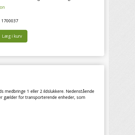
ion
1700037
Læg i kurv
gods medbringe 1 eller 2 ildslukkere. Nedenstående
, der gælder for transporterende enheder, som