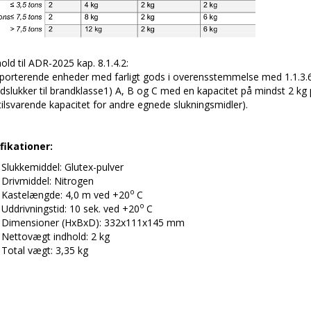
old til ADR-2025 kap. 8.1.4.2:
porterende enheder med farligt gods i overensstemmelse med 1.1.3.
ldslukker til brandklasse1) A, B og C med en kapacitet på mindst 2 kg 
 tilsvarende kapacitet for andre egnede slukningsmidler).
fikationer:
Slukkemiddel: Glutex-pulver
Drivmiddel: Nitrogen
o
Kastelængde: 4,0 m ved +20
C
o
Uddrivningstid: 10 sek. ved +20
C
Dimensioner (HxBxD): 332x111x145 mm
Nettovægt indhold: 2 kg
Total vægt: 3,35 kg