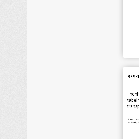
BESK
I henh
tabel 
transp