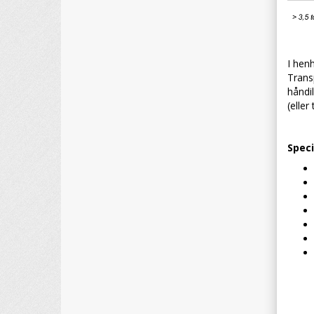
I henh
Trans
håndi
(eller
Speci